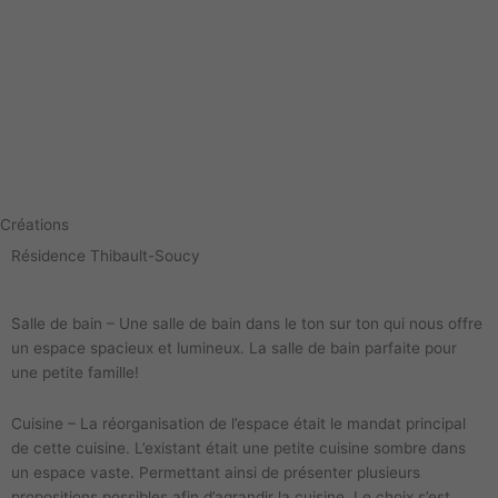
Aller
au
contenu
Créations
Résidence Thibault-Soucy
Salle de bain – Une salle de bain dans le ton sur ton qui nous offre
un espace spacieux et lumineux. La salle de bain parfaite pour
une petite famille!
Cuisine – La réorganisation de l’espace était le mandat principal
de cette cuisine. L’existant était une petite cuisine sombre dans
un espace vaste. Permettant ainsi de présenter plusieurs
propositions possibles afin d’agrandir la cuisine. Le choix s’est